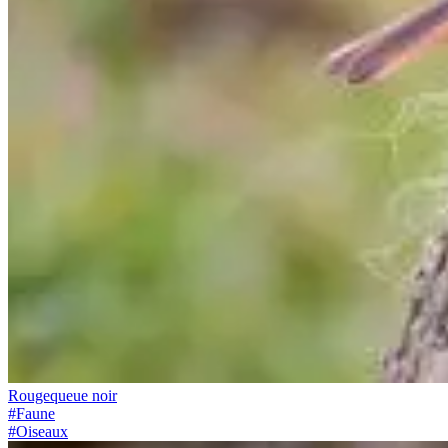
Rougequeue noir
#
Faune
#
Oiseaux