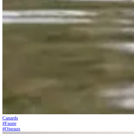
Canards
#
Faune
#
Oiseaux