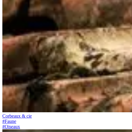
Corbeaux & cie
#
Faune
#
Oiseaux