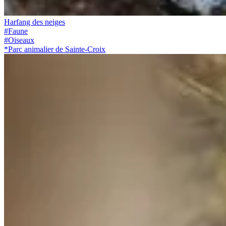
Harfang des neiges
#
Faune
#
Oiseaux
*
Parc animalier de Sainte-Croix